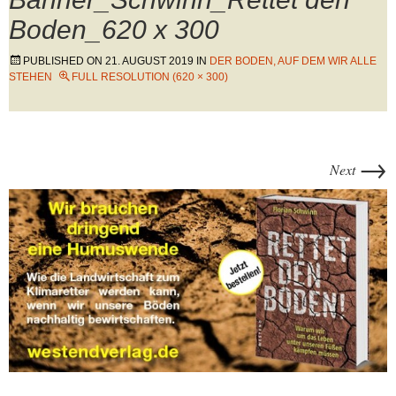
Boden_620 x 300
PUBLISHED ON
21. AUGUST 2019
IN
DER BODEN, AUF DEM WIR ALLE
STEHEN
FULL RESOLUTION (620 × 300)
→
Next