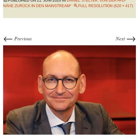
PUBLISHED ON
21. JUNI 2020
IN
DANIEL STELTER: VON DER AFD-
NÄHE ZURÜCK IN DEN MAINSTREAM*
FULL RESOLUTION (620 × 417)
←
→
Previous
Next