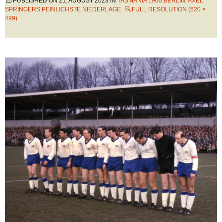
PUBLISHED ON
21. AUGUST 2023
IN
TASMANIA 1900 BERLIN: AXEL
SPRINGERS PEINLICHSTE NIEDERLAGE
FULL RESOLUTION (620 ×
499)