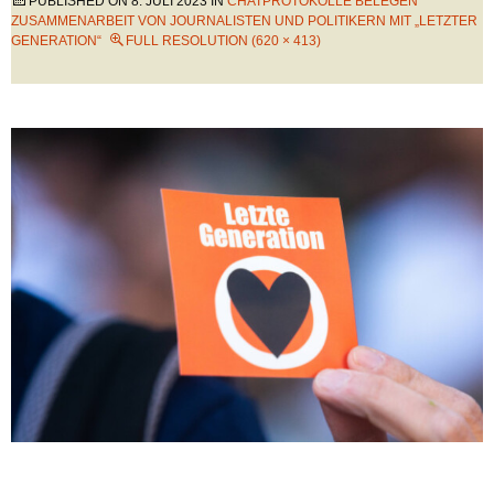
PUBLISHED ON
8. JULI 2023
IN
CHATPROTOKOLLE BELEGEN
ZUSAMMENARBEIT VON JOURNALISTEN UND POLITIKERN MIT „LETZTER
GENERATION“
FULL RESOLUTION (620 × 413)