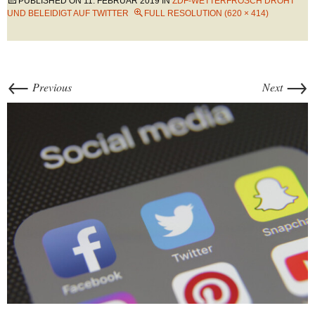
PUBLISHED ON
11. FEBRUAR 2019
IN
ZDF-WETTERFROSCH DROHT
UND BELEIDIGT AUF TWITTER
FULL RESOLUTION (620 × 414)
←
→
Previous
Next