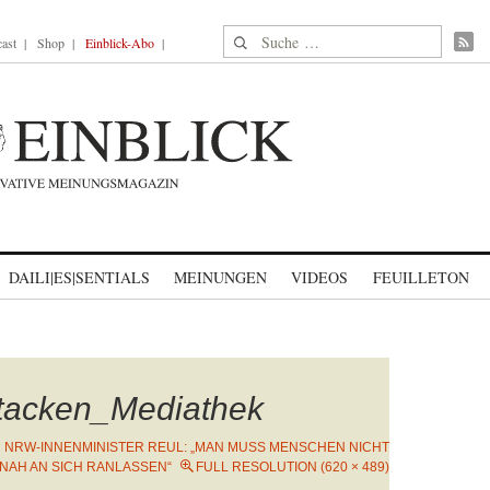
Suche nach:
ast
Shop
Einblick-Abo
DAILI|ES|SENTIALS
MEINUNGEN
VIDEOS
FEUILLETON
tacken_Mediathek
N
NRW-INNENMINISTER REUL: „MAN MUSS MENSCHEN NICHT
NAH AN SICH RANLASSEN“
FULL RESOLUTION (620 × 489)