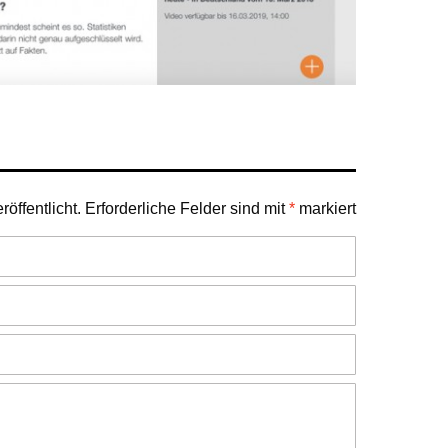
öffentlicht.
Erforderliche Felder sind mit
*
markiert