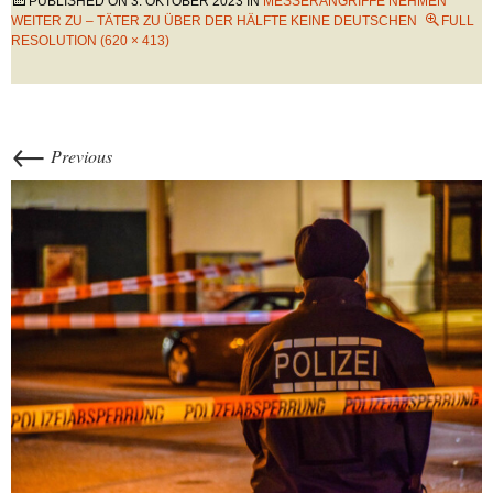
PUBLISHED ON
3. OKTOBER 2023
IN
MESSERANGRIFFE NEHMEN
WEITER ZU – TÄTER ZU ÜBER DER HÄLFTE KEINE DEUTSCHEN
FULL
RESOLUTION (620 × 413)
←
Previous