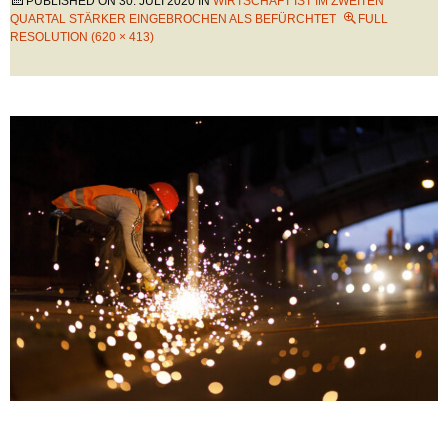
PUBLISHED ON
30. JULI 2020
IN
WIRTSCHAFT IST IM ZWEITEN
QUARTAL STÄRKER EINGEBROCHEN ALS BEFÜRCHTET
FULL
RESOLUTION (620 × 413)