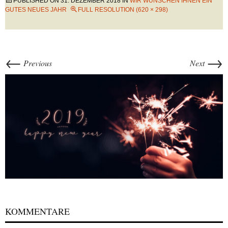
PUBLISHED ON
31. DEZEMBER 2018
IN
WIR WÜNSCHEN IHNEN EIN
GUTES NEUES JAHR
FULL RESOLUTION (620 × 298)
←
→
Previous
Next
KOMMENTARE