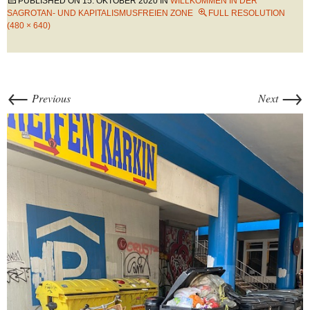
PUBLISHED ON
15. OKTOBER 2020
IN
WILLKOMMEN IN DER
SAGROTAN- UND KAPITALISMUSFREIEN ZONE
FULL RESOLUTION
(480 × 640)
←
→
Previous
Next