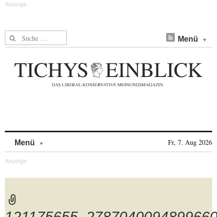
Suche nach:
Menü
Skip to content
Fr, 7. Aug 2026
Menü
121175655_278704009489966