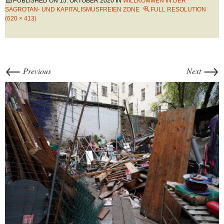
PUBLISHED ON
15. OKTOBER 2020
IN
WILLKOMMEN IN DER
SAGROTAN- UND KAPITALISMUSFREIEN ZONE
FULL RESOLUTION
(620 × 413)
←
→
Previous
Next