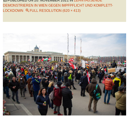
PUBLISHED ON
20. NOVEMBER 2021
IN
ZEHNTAUSENDE
DEMONSTRIEREN IN WIEN GEGEN IMPFPFLICHT UND KOMPLETT-
LOCKDOWN
FULL RESOLUTION (620 × 413)