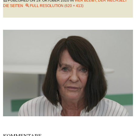
PUBLISHED ON
19. OKTOBER 2020
IN
WER BLEIBT, DER WECHSELT
DIE SEITEN
FULL RESOLUTION (620 × 413)
KOMMENTARE