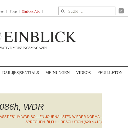
Suche nach:
ast
Shop
Einblick-Abo
DAILI|ES|SENTIALS
MEINUNGEN
VIDEOS
FEUILLETON
2086h, WDR
LASST ES“: IM WDR SOLLEN JOURNALISTEN WIEDER NORMAL
SPRECHEN
FULL RESOLUTION (620 × 413)