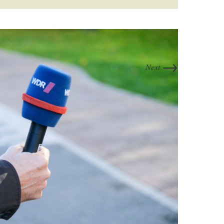
→
Next