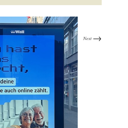
→
Next