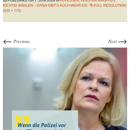
PUBLISHED ON
7. JUNI 2024
IN
AUFESSEN, FENSTER ANKIPPEN,
RICHTIG WÄHLEN – DANN GIBT’S AUCH MEHR EIS
FULL RESOLUTION
(620 × 775)
←
→
Previous
Next