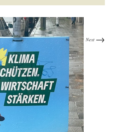
→
Next