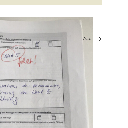
→
Next