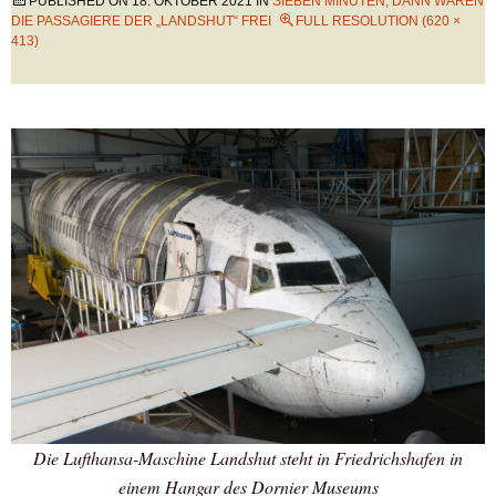
PUBLISHED ON
18. OKTOBER 2021
IN
SIEBEN MINUTEN, DANN WAREN
DIE PASSAGIERE DER „LANDSHUT“ FREI
FULL RESOLUTION (620 ×
413)
Die Lufthansa-Maschine Landshut steht in Friedrichshafen in
einem Hangar des Dornier Museums