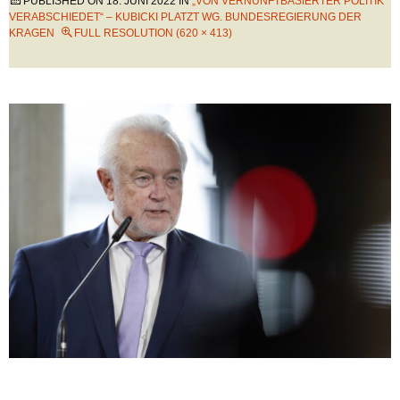
PUBLISHED ON
18. JUNI 2022
IN
„VON VERNUNFTBASIERTER POLITIK
VERABSCHIEDET“ – KUBICKI PLATZT WG. BUNDESREGIERUNG DER
KRAGEN
FULL RESOLUTION (620 × 413)