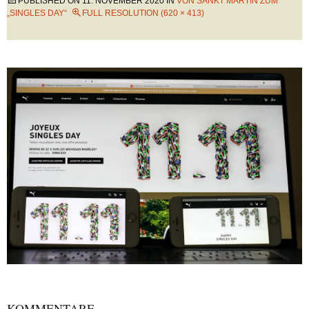
PUBLISHED ON
11. NOVEMBER 2020
IN
VON SANKT MARTIN ZUM
„SINGLES DAY“
FULL RESOLUTION (620 × 413)
KOMMENTARE