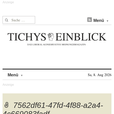
Suche nach:
Menü
Skip to content
Sa, 8. Aug 2026
Menü
7562df61-47fd-4f88-a2a4-
4c669083fadf