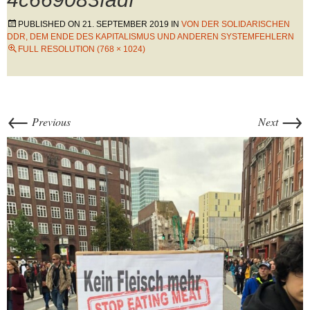
PUBLISHED ON
21. SEPTEMBER 2019
IN
VON DER SOLIDARISCHEN
DDR, DEM ENDE DES KAPITALISMUS UND ANDEREN SYSTEMFEHLERN
FULL RESOLUTION (768 × 1024)
←
→
Previous
Next