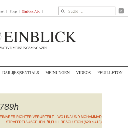
Suche nach:
ast
Shop
Einblick-Abo
DAILI|ES|SENTIALS
MEINUNGEN
VIDEOS
FEUILLETON
789h
EIMARER RICHTER VERURTEILT – WO LINA UND MOHAMMAD
STRAFFREI AUSGEHEN
FULL RESOLUTION (620 × 413)