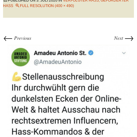
PUBLISHED ON
3. JULI 2020
IN
VERFOLGTER HASS, GEFÖRDERTER
HASS
FULL RESOLUTION (400 × 490)
←
→
Previous
Next