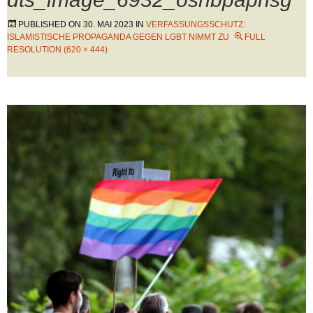
PUBLISHED ON
30. MAI 2023
IN
VERFASSUNGSSCHUTZ:
ISLAMISTISCHE PROPAGANDA GEGEN LGBT NIMMT ZU
FULL
RESOLUTION (620 × 444)