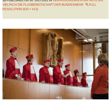
PUBLISHED ON
30. JULI 2022
IN
VERFASSUNGSRICHTER NUTZTEN
VIELFACH DIE FLUGBEREITSCHAFT DER BUNDESWEHR
FULL
RESOLUTION (620 × 413)