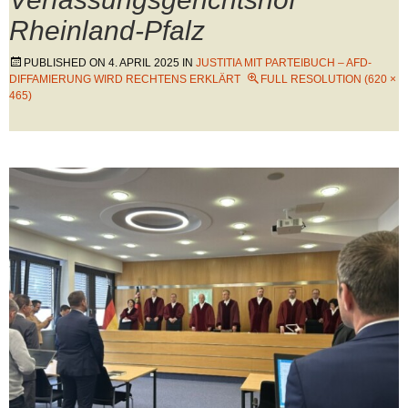
Rheinland-Pfalz
PUBLISHED ON
4. APRIL 2025
IN
JUSTITIA MIT PARTEIBUCH – AFD-
DIFFAMIERUNG WIRD RECHTENS ERKLÄRT
FULL RESOLUTION (620 ×
465)