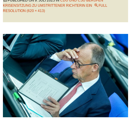
PUBLISHED ON
9. JULI 2025
IN
CDU UND CSU BERUFEN
KRISENSITZUNG ZU UMSTRITTENER RICHTERIN EIN
FULL
RESOLUTION (620 × 413)