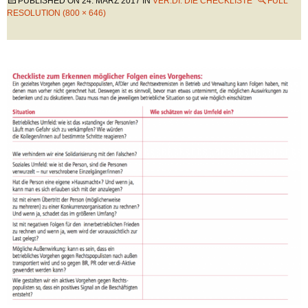
PUBLISHED ON
24. MÄRZ 2017
IN
VER.DI: DIE CHECKLISTE
FULL
RESOLUTION (800 × 646)