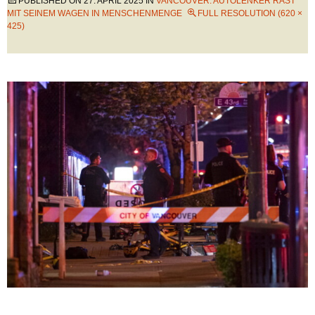
PUBLISHED ON
27. APRIL 2025
IN
VANCOUVER: AUTOLENKER RAST
MIT SEINEM WAGEN IN MENSCHENMENGE
FULL RESOLUTION (620 ×
425)