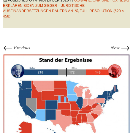
PUBLISHED ON
4. NOVEMBER 2020
IN
US-WAHL: CNN UND FOX NEWS
ERKLÄREN BIDEN ZUM SIEGER – JURISTISCHE
AUSEINANDERSETZUNGEN DAUERN AN
FULL RESOLUTION (620 ×
458)
←
→
Previous
Next