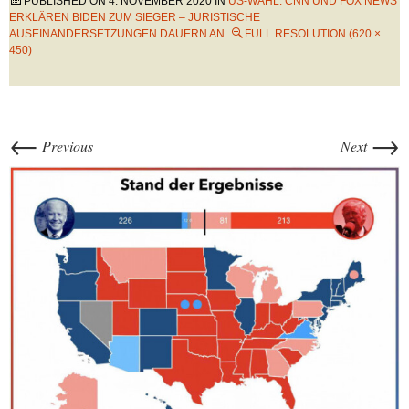
PUBLISHED ON
4. NOVEMBER 2020
IN
US-WAHL: CNN UND FOX NEWS
ERKLÄREN BIDEN ZUM SIEGER – JURISTISCHE
AUSEINANDERSETZUNGEN DAUERN AN
FULL RESOLUTION (620 ×
450)
←
→
Previous
Next