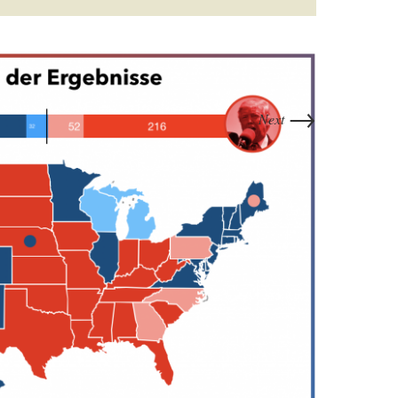
→
Next