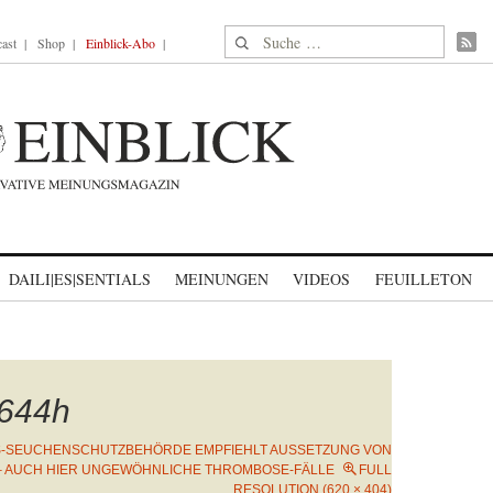
Suche nach:
ast
Shop
Einblick-Abo
DAILI|ES|SENTIALS
MEINUNGEN
VIDEOS
FEUILLETON
644h
-SEUCHENSCHUTZBEHÖRDE EMPFIEHLT AUSSETZUNG VON
– AUCH HIER UNGEWÖHNLICHE THROMBOSE-FÄLLE
FULL
RESOLUTION (620 × 404)