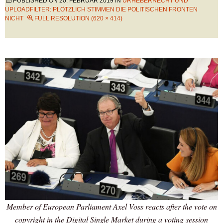
PUBLISHED ON
20. FEBRUAR 2019
IN
URHEBERRECHT UND
UPLOADFILTER: PLÖTZLICH STIMMEN DIE POLITISCHEN FRONTEN
NICHT
FULL RESOLUTION (620 × 414)
Member of European Parliament Axel Voss reacts after the vote on
copyright in the Digital Single Market during a voting session