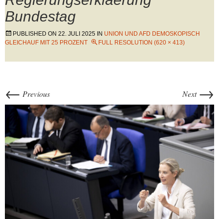
Bundestag
PUBLISHED ON
22. JULI 2025
IN
UNION UND AFD DEMOSKOPISCH
GLEICHAUF MIT 25 PROZENT
FULL RESOLUTION (620 × 413)
←
→
Previous
Next