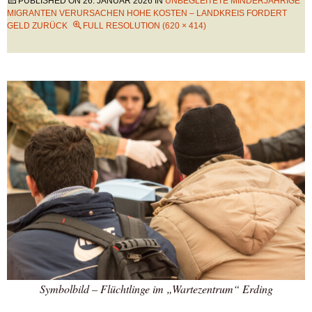
PUBLISHED ON
26. JANUAR 2026
IN
UNBEGLEITETE MINDERJÄHRIGE
MIGRANTEN VERURSACHEN HOHE KOSTEN – LANDKREIS FORDERT
GELD ZURÜCK
FULL RESOLUTION (620 × 414)
Symbolbild – Flüchtlinge im „Wartezentrum“ Erding