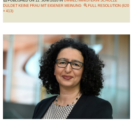
PUBLISHED ON
12. JUNI 2020
IN
UMWELTMINISTERIN SCHULZE
DULDET KEINE FRAU MIT EIGENER MEINUNG
FULL RESOLUTION (620
× 413)