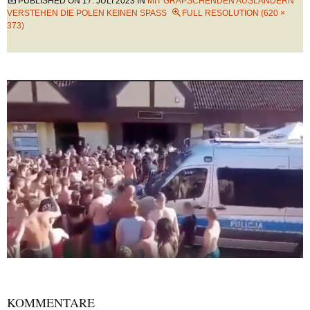
PUBLISHED ON
17. JULI 2023
IN
MIT GRAPSCHENDEN AUSLÄNDERN
VERSTEHEN DIE POLEN KEINEN SPASS
FULL RESOLUTION (620 ×
373)
KOMMENTARE