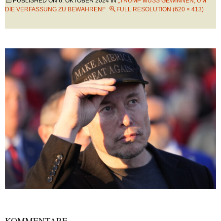
PUBLISHED ON
6. OKTOBER 2024
IN
„TRUMP MUSS GEWINNEN, UM
DIE VERFASSUNG ZU BEWAHREN!“
FULL RESOLUTION (620 × 413)
KOMMENTARE