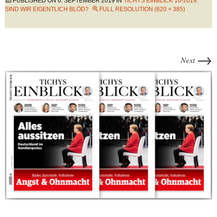
PUBLISHED ON
6. SEPTEMBER 2019
IN
TICHYS EINBLICK 10-2019:
SIND WIR EIGENTLICH BLÖD?
FULL RESOLUTION (620 × 385)
→
Next