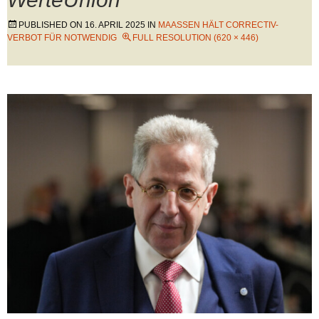
PUBLISHED ON
16. APRIL 2025
IN
MAASSEN HÄLT CORRECTIV-V
ERBOT FÜR NOTWENDIG
FULL RESOLUTION (620 × 446)