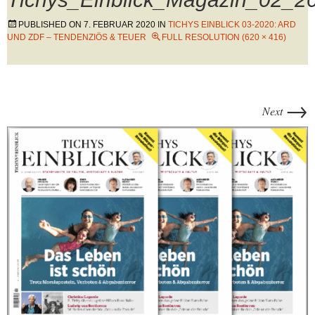
PUBLISHED ON
7. FEBRUAR 2020
IN
TICHYS EINBLICK 03-2020: ARD
UND ZDF – TENDENZIÖS & TEUER
FULL RESOLUTION (620 × 416)
→
Next