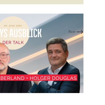
→
Next