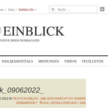
Suche nach:
ast
Shop
Einblick-Abo
DAILI|ES|SENTIALS
MEINUNGEN
VIDEOS
FEUILLETON
ck_09062022_
I 2022
IN
TICHYS AUSBLICK: „WIE GESCHWÄCHT IST UNSERE
DEMOKRATIE?“
FULL RESOLUTION (620 × 349)