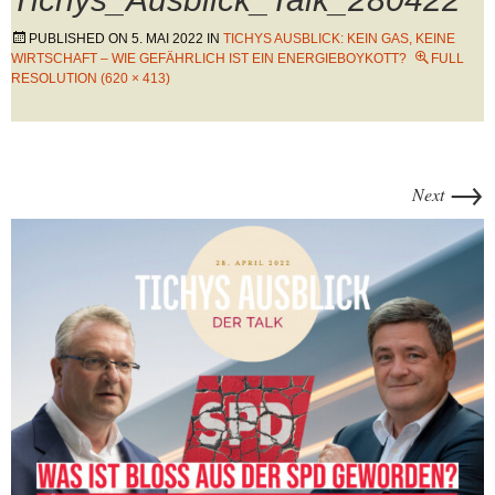
PUBLISHED ON
5. MAI 2022
IN
TICHYS AUSBLICK: KEIN GAS, KEINE
WIRTSCHAFT – WIE GEFÄHRLICH IST EIN ENERGIEBOYKOTT?
FULL
RESOLUTION (620 × 413)
→
Next