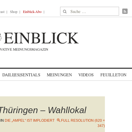
Suche nach:
ast
Shop
Einblick-Abo
DAILI|ES|SENTIALS
MEINUNGEN
VIDEOS
FEUILLETON
Thüringen – Wahllokal
IN
DIE „AMPEL“ IST IMPLODIERT
FULL RESOLUTION (620 ×
347)