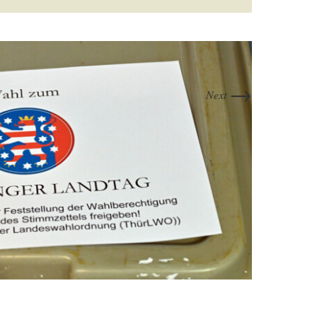
→
Next