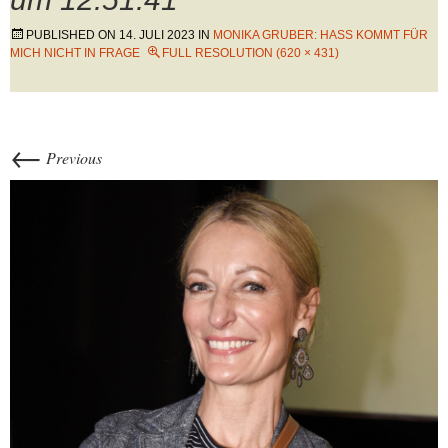
PUBLISHED ON
14. JULI 2023
IN
MONIKA GRUBER: HASS KOMMT FÜR
MICH NICHT IN FRAGE
FULL RESOLUTION (620 × 431)
←
Previous