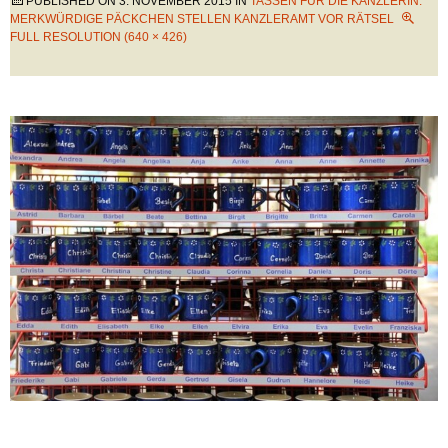
PUBLISHED ON
3. NOVEMBER 2015
IN
TASSEN FÜR DIE KANZLERIN:
MERKWÜRDIGE PÄCKCHEN STELLEN KANZLERAMT VOR RÄTSEL
FULL RESOLUTION (640 × 426)