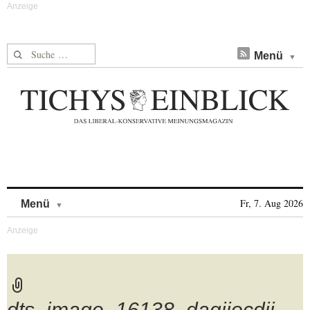
Suche nach:
Menü
Skip to content
Fr, 7. Aug 2026
Menü
dts_image_16138_dagijocdji