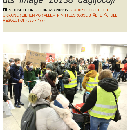
PUBLISHED ON
6. FEBRUAR 2023
IN
STUDIE: GEFLÜCHTETE
UKRAINER ZIEHEN VOR ALLEM IN MITTELGROSSE STÄDTE
FULL
RESOLUTION (620 × 477)